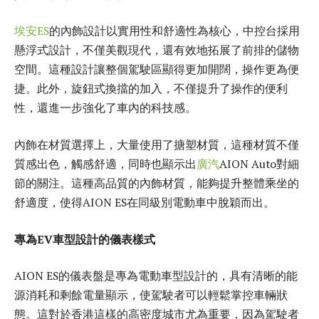
埃安ES
的內飾設計以實用性和舒適性為核心，中控台採用
懸浮式設計，不僅美觀現代，還有效地拓展了前排的儲物
空間。這種設計讓整個駕駛區顯得更加開闊，操作更為便
捷。此外，旋鈕式換擋的加入，不僅提升了操作的便利
性，還進一步強化了車內的科技感。
內飾在材質選擇上，大量使用了搪塑材質，這種材質不僅
質感出色，觸感舒適，同時也顯示出
廣汽
AION Auto對細
節的關注。這種高品質的內飾材質，能夠提升整體乘坐的
舒適度，使得AION ES在同級別電動車中脫穎而出。
專為
EV
車型設計的儀表樣式
AION ES的儀表盤是專為電動車型設計的，具有清晰的能
源消耗和剩餘電量顯示，使駕駛者可以輕鬆掌控車輛狀
態。這對於香港這樣的高密度城市尤為重要，因為駕駛者