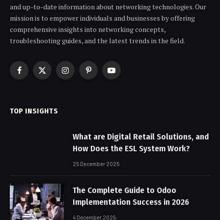
and up-to-date information about networking technologies. Our
mission is to empower individuals and businesses by offering
comprehensive insights into networking concepts,
troubleshooting guides, and the latest trends in the field.
Facebook
X
Instagram
Pinterest
YouTube
(Twitter)
TOP INSIGHTS
What are Digital Retail Solutions, and
How Does the ESL System Work?
25 December 2025
The Complete Guide to Odoo
Implementation Success in 2026
4 December 2025