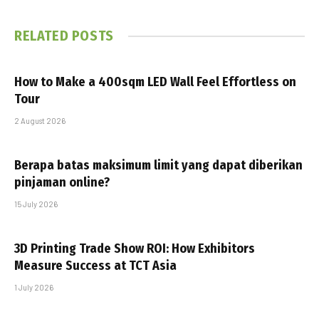
RELATED
POSTS
How to Make a 400sqm LED Wall Feel Effortless on
Tour
2 August 2026
Berapa batas maksimum limit yang dapat diberikan
pinjaman online?
15 July 2026
3D Printing Trade Show ROI: How Exhibitors
Measure Success at TCT Asia
1 July 2026