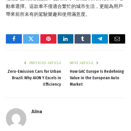
動車選擇。這款車不僅適合繁忙的城市生活，更能為用戶
帶來前所未有的駕駛樂趣和使用滿意度。
Facebook
Twitter
Pinterest
LinkedIn
Tumblr
Telegram
Email
PREVIOUS ARTICLE
NEXT ARTICLE
Zero-Emission Cars for Urban
How GAC Europe Is Redefining
Brazil: Why AION Y Excels in
Value in the European Auto
Efficiency
Market
Alina